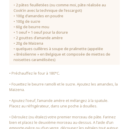
• 2 pâtes feuilletées (ou comme moi, pâte réalisée au
Cook’in avec la technique de l’escargot)
• 100g d’amandes en poudre
• 100g de sucre
• 60g de beurre mou
• 1 oeuf + 1 oeuf pour la dorure
• 2 gouttes d’amande amère
• 20g de Maïzena
• quelques cuillères à soupe de pralinette (appelée
« Brésilienne » en Belgique et composée de miettes de
noisettes caramélisées)
• Préchauffez le four à 180°C.
• Fouettez le beurre ramolli et le sucre. Ajoutez les amandes, la
Maïzena.
• Ajoutez l’oeuf, l’amande amère et mélangez à la spatule.
Placez au réfrigérateur, dans une poche à douilles.
• Déroulez (ou étalez) votre premier morceau de pâte. Farinez
bien et placez le deuxième morceau au-dessus. A l’aide d’un
emporte-pièce ou d’un verre, découpez les pétales tout autour.