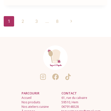
Navigation
Page
1
2
3
…
8
de
suivante
page
PARCOURIR
CONTACT
Accueil
61, rue du calvaire
Nos produits
59510, Hem
Nos ateliers cuisine
0679148528