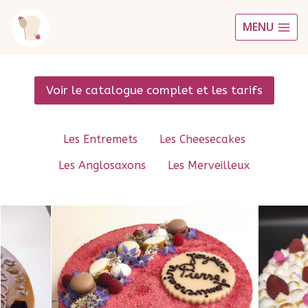
Aller
MENU
au
contenu
Voir le catalogue complet et les tarifs
Les Entremets
Les Cheesecakes
Les Anglosaxons
Les Merveilleux