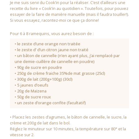
Je me suis servi du Cook’in pour la réaliser. C’est d’ailleurs une
recette du livre « Cook’in au quotidien ». Toutefois, pour pouvez
essayer de la faire de manière manuelle (mais il faudra touiller!).
Si vous essayez, racontez-moi ce que ça donne!
Pour 6 à 8 ramequins, vous aurez besoin de :
• le zeste d’une orange non traitée
• le zeste d’ d’un citron jaune non traité
• un bâton de cannelle (n’en ayant plus, j’ai remplacé par
une demie-cuillère de cannelle en poudre)
• 90g de sucre en poudre
• 250g de crème fraiche 35%de mat grasse (25cl)
• 300g de lait (200g+100g) (30cl)
• 5 jaunes d’oeufs
• 20g de Maïzena
• 50g de sucre roux
• un zeste d’orange confite (facultatif)
• Placez les zestes d’agrumes, le bâton de cannelle, le sucre, la
crème et 200g de lait dans le bol.
Réglez le minuteur sur 10 minutes, la température sur 80° et la
vitesse sur 2.