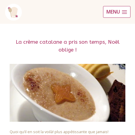
Aller
MENU
au
contenu
La crème catalane a pris son temps, Noël
oblige !
Quoi qu’il en soit la voilà! plus appétissante que jamais!