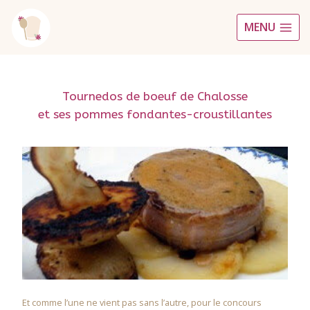
Aller
MENU
au
contenu
Tournedos de boeuf de Chalosse
et ses pommes fondantes-croustillantes
Et comme l’une ne vient pas sans l’autre, pour le concours