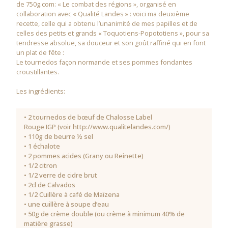
de
750g.com
: « Le combat des régions », organisé en
collaboration avec «
Qualité Landes
» : voici ma deuxième
recette, celle qui a obtenu l’unanimité de mes papilles et de
celles des petits et grands « Toquotiens-Popototiens », pour sa
tendresse absolue, sa douceur et son goût raffiné qui en font
un plat de fête :
Le tournedos façon normande et ses pommes fondantes
croustillantes.
Les ingrédients:
• 2 tournedos de bœuf de Chalosse Label
Rouge IGP (voir
http://www.qualitelandes.com/
)
• 110g de beurre ½ sel
• 1 échalote
• 2 pommes acides (Grany ou Reinette)
• 1/2 citron
• 1/2 verre de cidre brut
• 2cl de Calvados
• 1/2 Cuillère à café de Maïzena
• une cuillère à soupe d’eau
• 50g de crème double (ou crème à minimum 40% de
matière grasse)